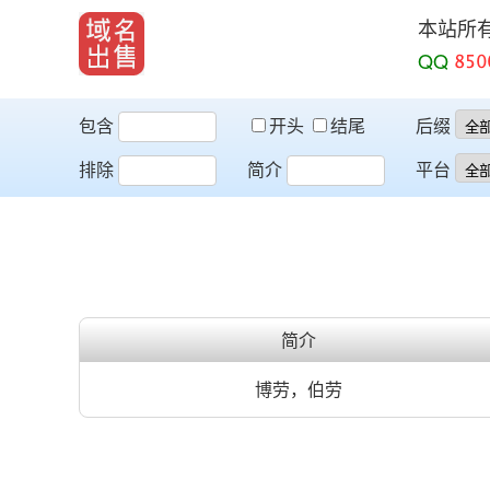
本站所
QQ
包含
开头
结尾
后缀
排除
简介
平台
简介
博劳，伯劳