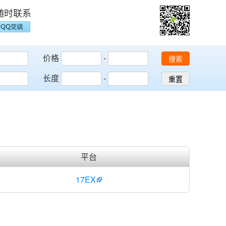
随时联系
价格
-
搜索
长度
-
重置
平台
17EX