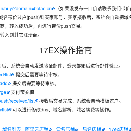
in/buy/?domain=bolao.cn
（如果没发布一口价请联系我们带价p
把域名带价过户(push)到买家账号，买家接收后，系统会自动把
商，转入成功后，再进行带价push交易。
转入到其它注册商。
17EX操作指南
功后，系统会自动发送验证邮件，登录邮箱后进行邮件验证。
d/list
提交后需要等待审核。
/add
提交后需要等待审核。
rge
支付宝充值
ush/received/list
接收后交易完成，系统会自动模板过户。
list
可以进行修改dns、域名解析、域名续费等操作。
域名列表
阿里云店铺
爱名店铺
易名店铺
17ex店铺